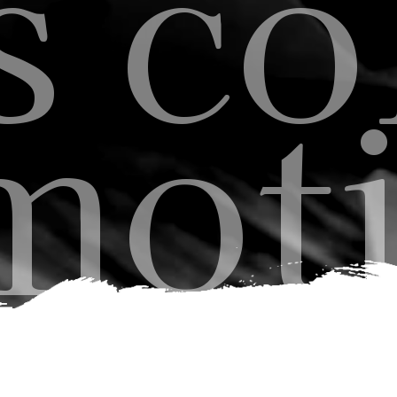
 col
mot