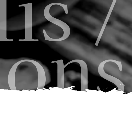
is /
ions