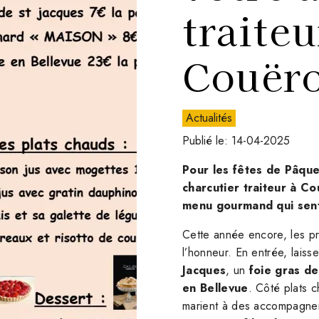
traiteu
Couër
Actualités
Publié le: 14-04-2025
Pour les fêtes de Pâque
charcutier traiteur à C
menu gourmand qui sent
Cette année encore, les pro
l’honneur. En entrée, laiss
Jacques
, un
foie gras d
en Bellevue
. Côté plats c
marient à des accompagnem