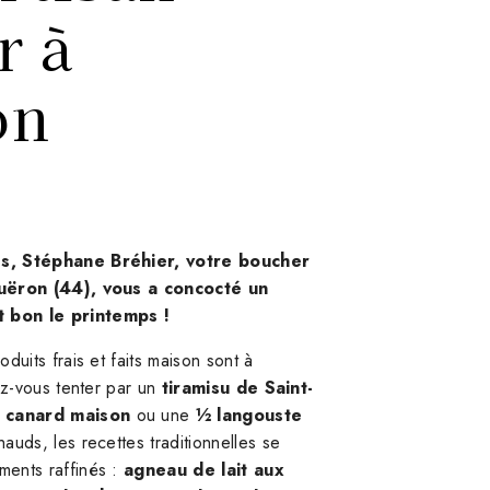
r à
on
s, Stéphane Bréhier, votre boucher
ouëron (44), vous a concocté un
 bon le printemps !
duits frais et faits maison sont à
ez-vous tenter par un
tiramisu de Saint-
e canard maison
ou une
½ langouste
hauds, les recettes traditionnelles se
ents raffinés :
agneau de lait aux